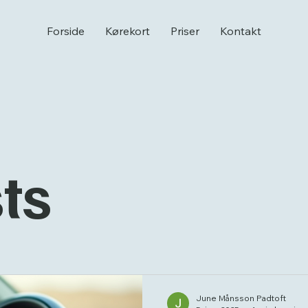
Forside
Kørekort
Priser
Kontakt
sts
June Månsson Padtoft