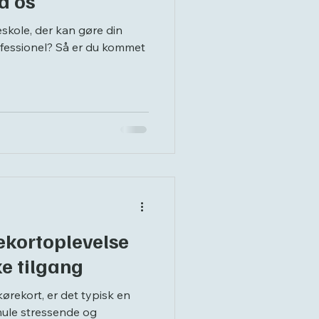
d os
eskole, der kan gøre din
fessionel? Så er du kommet
ekortoplevelse
e tilgang
ørekort, er det typisk en
mule stressende og