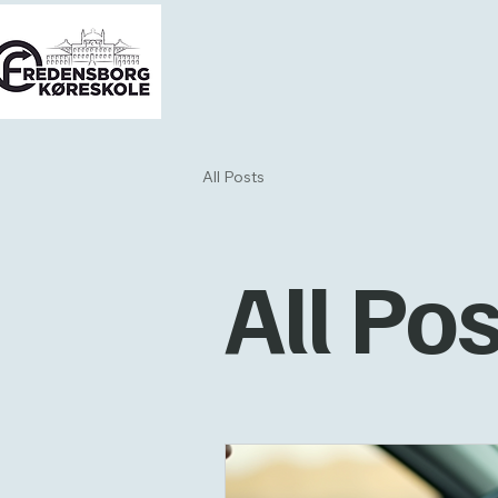
All Posts
All Po