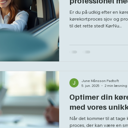
professionel me
Er du på udkig efter en kør
kørekortproces sjov og pro
til det rette sted! KørNu...
June Månsson Padtoft
5. jun. 2025
2 min læsning
Optimer din kør
med vores unikk
Når det kommer til at tage k
proces, der kan være en s